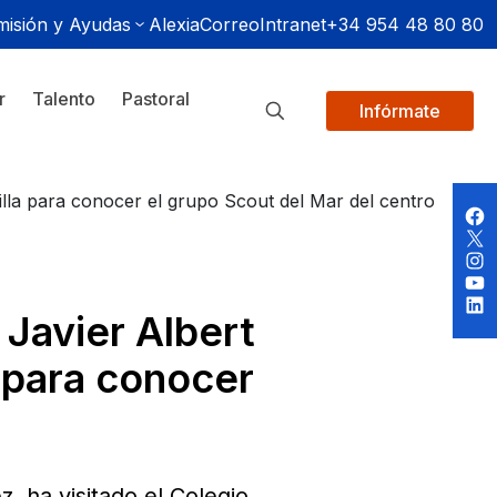
isión y Ayudas
Alexia
Correo
Intranet
+34 954 48 80 80
r
Talento
Pastoral
Infórmate
illa para conocer el grupo Scout del Mar del centro
 Javier Albert
a para conocer
, ha visitado el Colegio