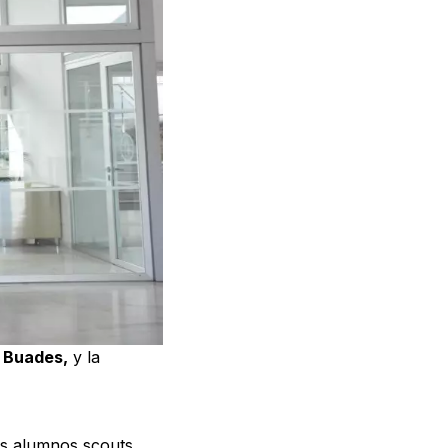
 Buades,
y la
los alumnos scouts