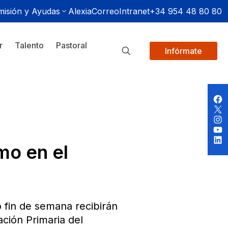
isión y Ayudas
Alexia
Correo
Intranet
+34 954 48 80 80
r
Talento
Pastoral
Infórmate
mo en el
 fin de semana recibirán
ción Primaria del