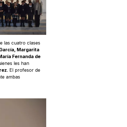
e las cuatro clases
 García, Margarita
María Fernanda de
uienes les han
rez
. El profesor de
nte ambas