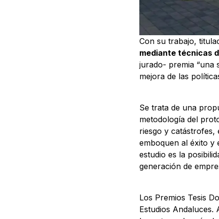
Con su trabajo, titul
mediante técnicas de 
jurado- premia “una s
mejora de las polític
Se trata de una propu
metodología del proto
riesgo y catástrofes,
emboquen al éxito y 
estudio es la posibil
generación de empres
Los Premios Tesis Doc
Estudios Andaluces. A