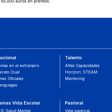
 65.000 euros en premios.
nacional
Talento
mas en el extranjero
Altas Capacidades
lerato Dual
Horizon: STEAM
es Oficiales
Mentoring
anguages
amas Vida Escolar
Pastoral
: Salud Mental
Vida pastoral