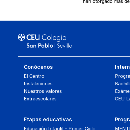
han otorgado más de
Conócenos
Inter
El Centro
Progra
Instalaciones
Bachil
Nuestros valores
Exámen
Extraescolares
CEU L
Etapas educativas
Progr
Educación Infantil – Primer Ciclo:
MENTIS