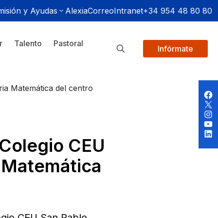
isión y Ayudas
Alexia
Correo
Intranet
+34 954 48 80 80
r
Talento
Pastoral
Infórmate
ria Matemática del centro
 Colegio CEU
ia Matemática
egio CEU San Pablo