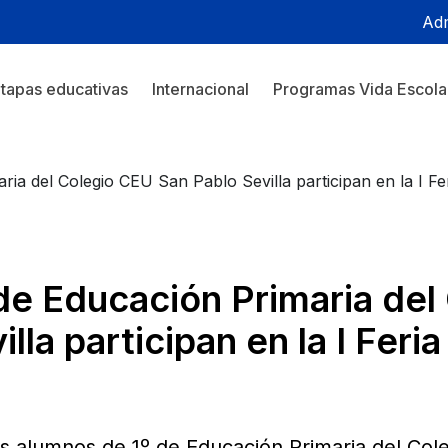
Adm
tapas educativas
Internacional
Programas Vida Escola
ia del Colegio CEU San Pablo Sevilla participan en la I Fe
de Educación Primaria del
lla participan en la I Fer
s alumnos de 1º de Educación Primaria del Col