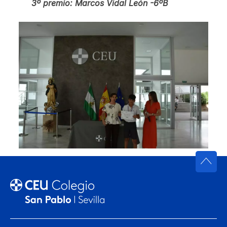
3º premio: Marcos Vidal León -6ºB