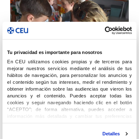
Tu privacidad es importante para nosotros
En CEU utilizamos cookies propias y de terceros para
mejorar nuestros servicios mediante el análisis de tus
hábitos de navegación, para personalizar los anuncios y
el contenido según tus intereses, medir el rendimiento y
09/05/2023
obtener información sobre las audiencias que vieron los
anuncios y el contenido. Puedes aceptar todas las
Día de la madre en el Colegio CEU San Pablo
Sevilla
cookies y seguir navegando haciendo clic en el botón
“ACEPTO”; de forma alternativa, puedes acceder a
SEVILLA (2023.05.09) El Colegio CEU San Pablo Sevilla
información más detallada y cambiar tus preferencias
organizó, con motivo del Día de la Madre, una jornada muy
antes de otorgar o negar tu consentimiento haciendo clic
especial con los alumnos de Educación Infantil. Al mediodía
en el botón "Personalizar". Para más información puedes
recibieron a las madres en el hall del centro y compartieron
Detalles
un
[…]
visitar nuestra
Política de Cookies
.