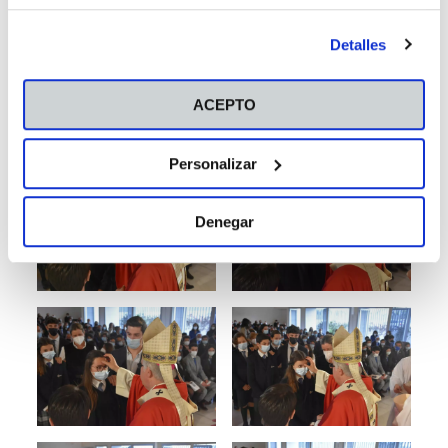
antes de otorgar o negar tu consentimiento haciendo clic
en el botón "Personalizar". Para más información puedes
Detalles
visitar nuestra
Política de Cookies
.
ACEPTO
Personalizar
Denegar