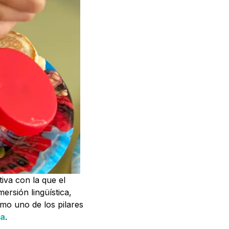
iva con la que el
ersión lingüística,
omo uno de los pilares
la
.