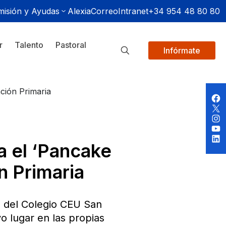
isión y Ayudas
Alexia
Correo
Intranet
+34 954 48 80 80
r
Talento
Pastoral
Infórmate
ción Primaria
a el ‘Pancake
n Primaria
a del Colegio CEU San
o lugar en las propias