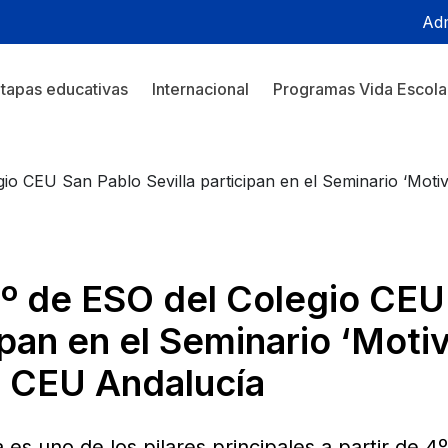
Adm
tapas educativas
Internacional
Programas Vida Escola
io CEU San Pablo Sevilla participan en el Seminario ‘Moti
º de ESO del Colegio CEU
cipan en el Seminario ‘Moti
e CEU Andalucía
 es uno de los pilares principales a partir de 4