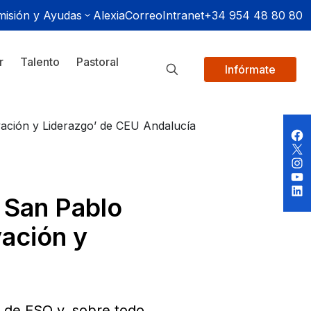
isión y Ayudas
Alexia
Correo
Intranet
+34 954 48 80 80
r
Talento
Pastoral
Infórmate
vación y Liderazgo’ de CEU Andalucía
 San Pablo
vación y
º de ESO y, sobre todo,