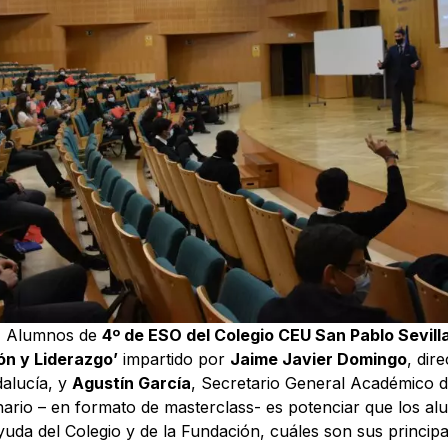
) Alumnos de
4º de ESO del Colegio CEU San Pablo Sevill
ón y Liderazgo’
impartido por
Jaime Javier Domingo
, dir
alucía, y
Agustín García
, Secretario General Académico 
inario – en formato de masterclass- es potenciar que los 
yuda del Colegio y de la Fundación, cuáles son sus principa