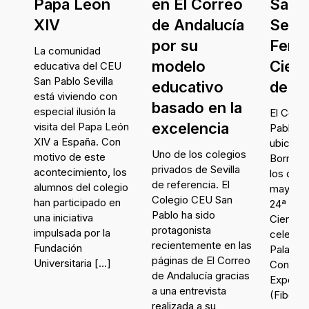
n
Papa León
en El Correo
San 
XIV
de Andalucía
Sevill
por su
Feria
La comunidad
modelo
Cienc
educativa del CEU
San Pablo Sevilla
educativo
de Fi
está viviendo con
basado en la
sión
especial ilusión la
El Cole
s
excelencia
visita del Papa León
Pablo Se
XIV a España. Con
ubicado
Uno de los colegios
motivo de este
Bormujos
s
privados de Sevilla
acontecimiento, los
los días
os
de referencia. El
alumnos del colegio
mayo de
as
Colegio CEU San
han participado en
24ª Feri
Pablo ha sido
una iniciativa
Ciencia 
el
protagonista
impulsada por la
celebrad
o
recientemente en las
Fundación
Palacio
ta y
páginas de El Correo
Universitaria
[…]
Congres
de Andalucía gracias
Exposic
ión
a una entrevista
(Fibes),
realizada a su