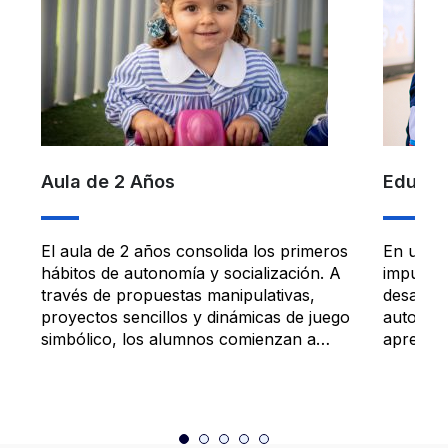
Aula de 2 Años
Educaci
El aula de 2 años consolida los primeros
En un en
hábitos de autonomía y socialización. A
impulsam
través de propuestas manipulativas,
desarroll
proyectos sencillos y dinámicas de juego
autonomí
simbólico, los alumnos comienzan a
aprendiz
desarrollar el lenguaje, la capacidad de
iniciaci
atención y la coordinación motora.
centrada
expresió
las func