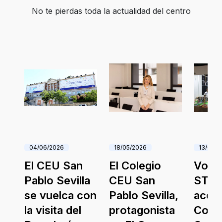
No te pierdas toda la actualidad del centro
04/06/2026
18/05/2026
13/05/2
El CEU San
El Colegio
Voca
Pablo Sevilla
CEU San
STEA
la
se vuelca con
Pablo Sevilla,
acció
la visita del
protagonista
Cole