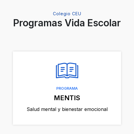
memoria 
autocont
y garant
Colegio CEU
Programas Vida Escolar
Primaria
PROGRAMA
MENTIS
Salud mental y bienestar emocional